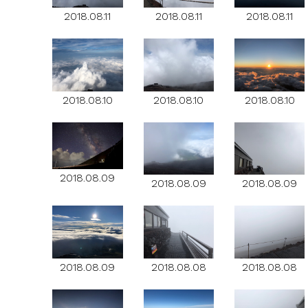
2018.08.11
2018.08.11
2018.08.11
2018.08.10
2018.08.10
2018.08.10
2018.08.09
2018.08.09
2018.08.09
2018.08.09
2018.08.08
2018.08.08