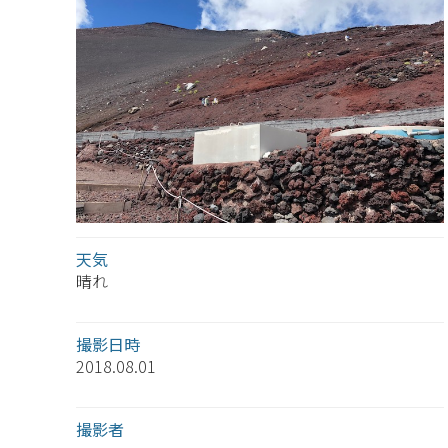
天気
晴れ
撮影日時
2018.08.01
撮影者