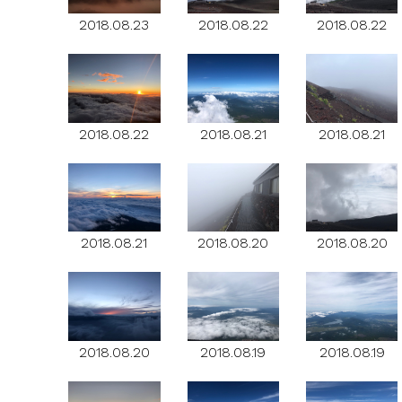
2018.08.23
2018.08.22
2018.08.22
2018.08.22
2018.08.21
2018.08.21
2018.08.21
2018.08.20
2018.08.20
2018.08.20
2018.08.19
2018.08.19