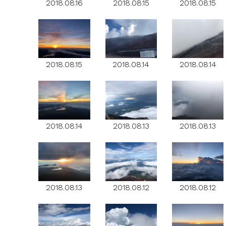
2018.08.16
2018.08.15
2018.08.15
2018.08.15
2018.08.14
2018.08.14
2018.08.14
2018.08.13
2018.08.13
2018.08.13
2018.08.12
2018.08.12