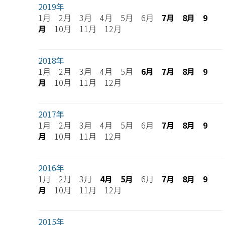
2019年
1月 2月 3月 4月 5月 6月
7月
8月
9
月
10月 11月 12月
2018年
1月 2月 3月 4月 5月
6月
7月
8月
9
月
10月 11月 12月
2017年
1月 2月 3月 4月 5月 6月
7月
8月
9
月
10月 11月 12月
2016年
1月 2月 3月
4月
5月
6月
7月
8月
9
月
10月 11月 12月
2015年