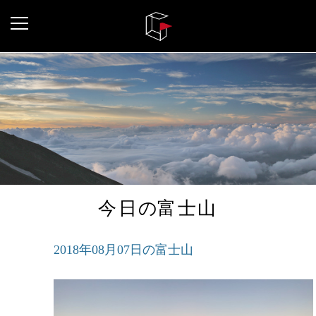
今日
の
富士山
2018年08月07日の富士山