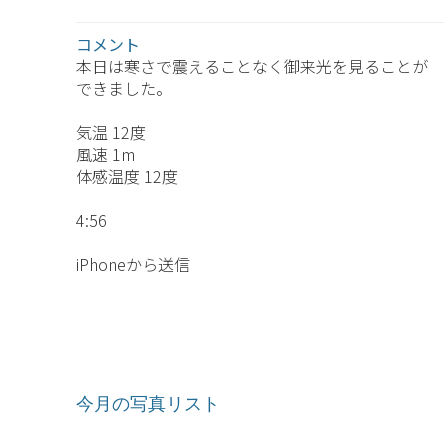
コメント
本日は寒さで震えることなく御来光を見ることが
できました。
気温 12度
風速 1m
体感温度 12度
4:56
iPhoneから送信
今月の写真リスト