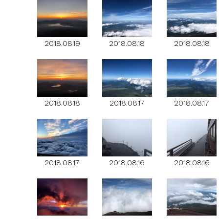
2018.08.19
2018.08.18
2018.08.18
2018.08.18
2018.08.17
2018.08.17
2018.08.17
2018.08.16
2018.08.16