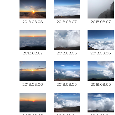
2018.08.08
2018.08.07
2018.08.07
2018.08.07
2018.08.06
2018.08.06
2018.08.06
2018.08.05
2018.08.05