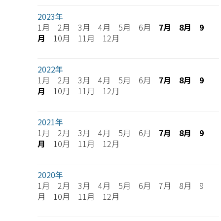
2023年
1月 2月 3月 4月 5月 6月
7月
8月
9
月
10月 11月 12月
2022年
1月 2月 3月 4月 5月 6月
7月
8月
9
月
10月 11月 12月
2021年
1月 2月 3月 4月 5月 6月
7月
8月
9
月
10月 11月 12月
2020年
1月 2月 3月 4月 5月 6月 7月 8月 9
月 10月 11月 12月