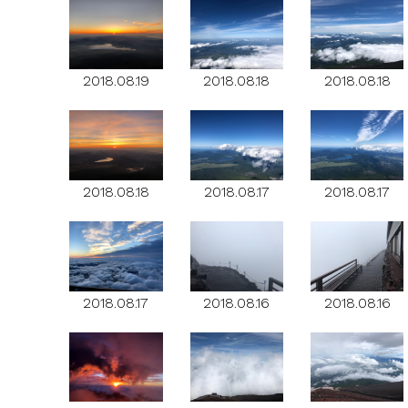
2018.08.19
2018.08.18
2018.08.18
2018.08.18
2018.08.17
2018.08.17
2018.08.17
2018.08.16
2018.08.16