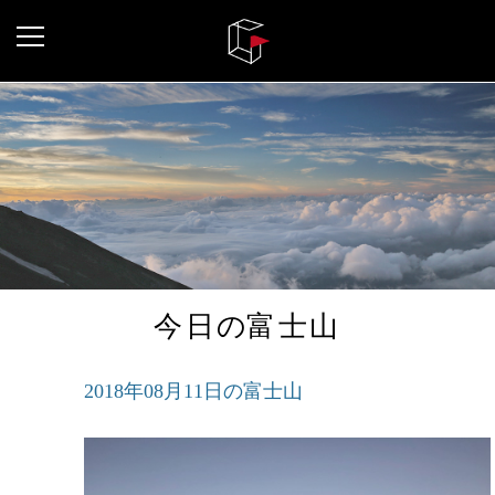
今日
の
富士山
2018年08月11日の富士山