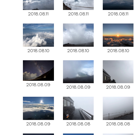
2018.08.11
2018.08.11
2018.08.11
2018.08.10
2018.08.10
2018.08.10
2018.08.09
2018.08.09
2018.08.09
2018.08.09
2018.08.08
2018.08.08