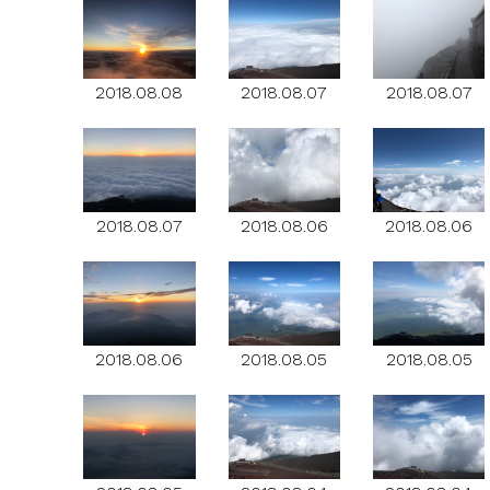
2018.08.08
2018.08.07
2018.08.07
2018.08.07
2018.08.06
2018.08.06
2018.08.06
2018.08.05
2018.08.05