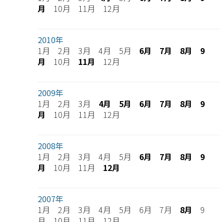
月
10月 11月 12月
2010年
1月 2月 3月 4月 5月
6月
7月
8月
9
月
10月
11月
12月
2009年
1月 2月 3月
4月
5月
6月
7月
8月
9
月
10月 11月 12月
2008年
1月 2月 3月 4月 5月
6月
7月
8月
9
月
10月 11月
12月
2007年
1月 2月 3月 4月 5月 6月 7月
8月
9
月 10月 11月 12月