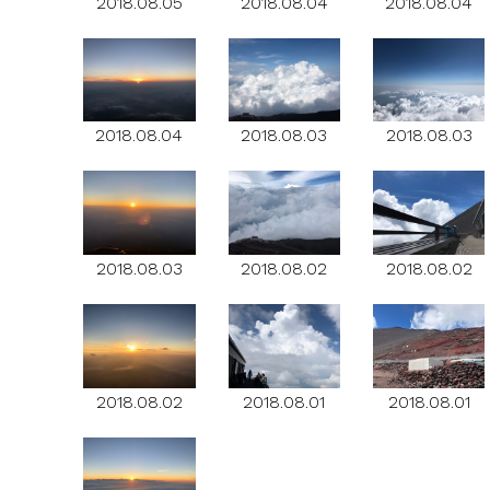
2018.08.05
2018.08.04
2018.08.04
2018.08.04
2018.08.03
2018.08.03
2018.08.03
2018.08.02
2018.08.02
2018.08.02
2018.08.01
2018.08.01