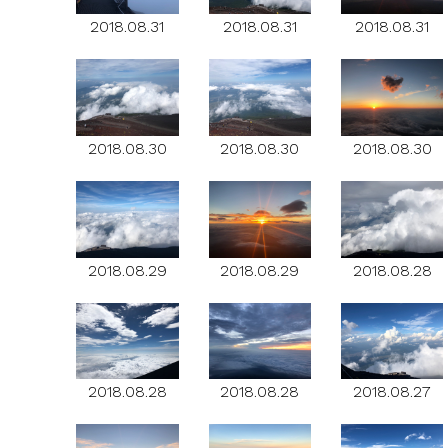
2018.08.31
2018.08.31
2018.08.31
2018.08.30
2018.08.30
2018.08.30
2018.08.29
2018.08.29
2018.08.28
2018.08.28
2018.08.28
2018.08.27