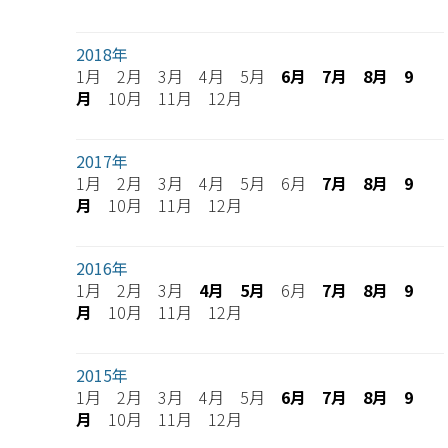
2018年
1月 2月 3月 4月 5月
6月
7月
8月
9
月
10月 11月 12月
2017年
1月 2月 3月 4月 5月 6月
7月
8月
9
月
10月 11月 12月
2016年
1月 2月 3月
4月
5月
6月
7月
8月
9
月
10月 11月 12月
2015年
1月 2月 3月 4月 5月
6月
7月
8月
9
月
10月 11月 12月