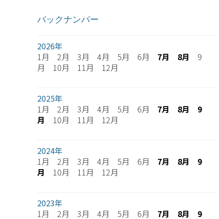
バックナンバー
2026年
1月 2月 3月 4月 5月 6月
7月
8月
9
月 10月 11月 12月
2025年
1月 2月 3月 4月 5月 6月
7月
8月
9
月
10月 11月 12月
2024年
1月 2月 3月 4月 5月 6月
7月
8月
9
月
10月 11月 12月
2023年
1月 2月 3月 4月 5月 6月
7月
8月
9