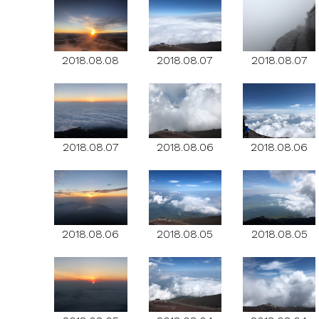
2018.08.08
2018.08.07
2018.08.07
2018.08.07
2018.08.06
2018.08.06
2018.08.06
2018.08.05
2018.08.05