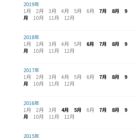
2019年
1月 2月 3月 4月 5月 6月
7月
8月
9
月
10月 11月 12月
2018年
1月 2月 3月 4月 5月
6月
7月
8月
9
月
10月 11月 12月
2017年
1月 2月 3月 4月 5月 6月
7月
8月
9
月
10月 11月 12月
2016年
1月 2月 3月
4月
5月
6月
7月
8月
9
月
10月 11月 12月
2015年