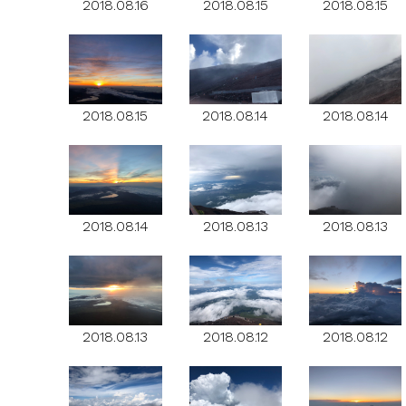
2018.08.16
2018.08.15
2018.08.15
2018.08.15
2018.08.14
2018.08.14
2018.08.14
2018.08.13
2018.08.13
2018.08.13
2018.08.12
2018.08.12