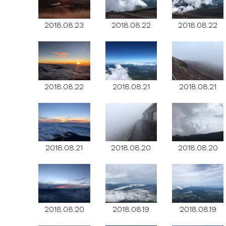
2018.08.23
2018.08.22
2018.08.22
2018.08.22
2018.08.21
2018.08.21
2018.08.21
2018.08.20
2018.08.20
2018.08.20
2018.08.19
2018.08.19