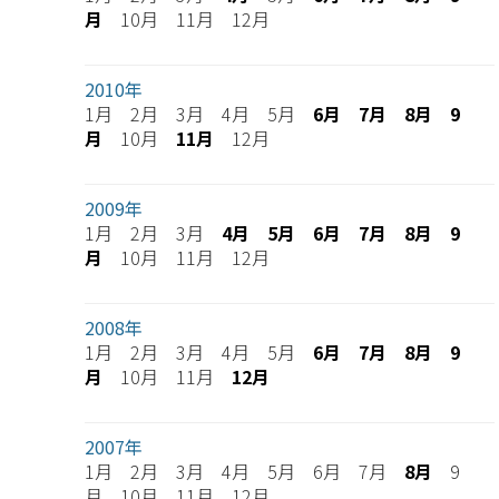
月
10月 11月 12月
2010年
1月 2月 3月 4月 5月
6月
7月
8月
9
月
10月
11月
12月
2009年
1月 2月 3月
4月
5月
6月
7月
8月
9
月
10月 11月 12月
2008年
1月 2月 3月 4月 5月
6月
7月
8月
9
月
10月 11月
12月
2007年
1月 2月 3月 4月 5月 6月 7月
8月
9
月 10月 11月 12月