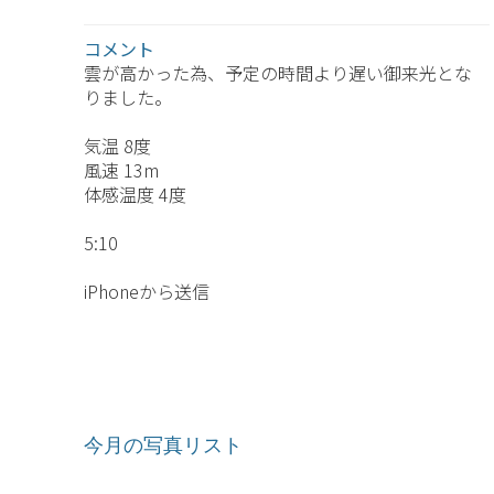
コメント
雲が高かった為、予定の時間より遅い御来光とな
りました。
気温 8度
風速 13m
体感温度 4度
5:10
iPhoneから送信
今月の写真リスト