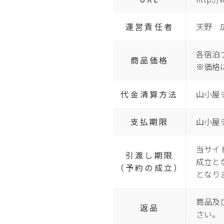
運営責任者
天野 
各宿泊
商品価格
※価格
代金清算方法
山小屋
支払期限
山小屋
当サイ
引渡し期限
成立と
（予約の成立）
となり
商品及
返品
さい。