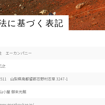
法に基づく表記
社 エーカンパニー
広之
-0511 山梨県南都留郡忍野村忍草 3247-1
 山小屋 御来光館
www.goraikoukan.jp/