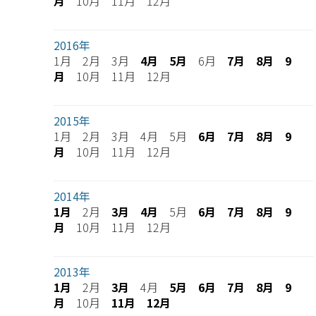
月
10月 11月 12月
2016年
1月 2月 3月
4月
5月
6月
7月
8月
9
月
10月 11月 12月
2015年
1月 2月 3月 4月 5月
6月
7月
8月
9
月
10月 11月 12月
2014年
1月
2月
3月
4月
5月
6月
7月
8月
9
月
10月 11月 12月
2013年
1月
2月
3月
4月
5月
6月
7月
8月
9
月
10月
11月
12月