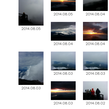
2014.08.05
2014.08.04
2014.08.05
2014.08.04
2014.08.04
2014.08.03
2014.08.03
2014.08.03
2014.08.03
2014.08.02