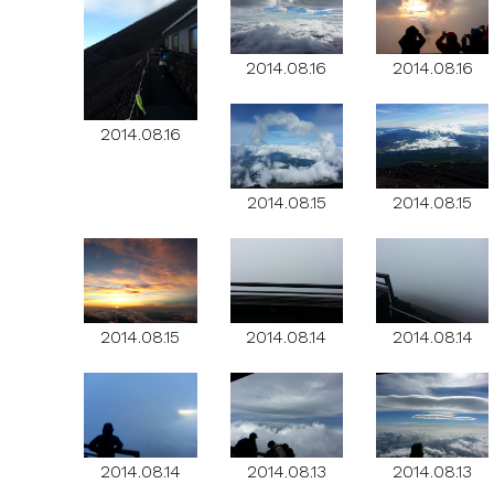
2014.08.16
2014.08.16
2014.08.16
2014.08.15
2014.08.15
2014.08.15
2014.08.14
2014.08.14
2014.08.14
2014.08.13
2014.08.13