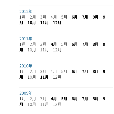
2012年
1月 2月 3月 4月 5月
6月
7月
8月
9
月
10月
11月
12月
2011年
1月 2月 3月
4月
5月
6月
7月
8月
9
月
10月 11月 12月
2010年
1月 2月 3月 4月 5月
6月
7月
8月
9
月
10月
11月
12月
2009年
1月 2月 3月
4月
5月
6月
7月
8月
9
月
10月 11月 12月