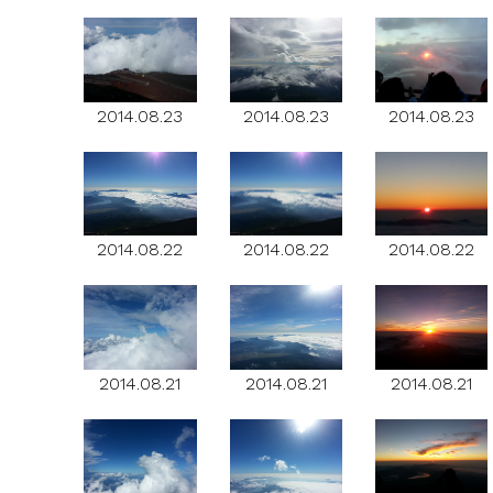
2014.08.23
2014.08.23
2014.08.23
2014.08.22
2014.08.22
2014.08.22
2014.08.21
2014.08.21
2014.08.21