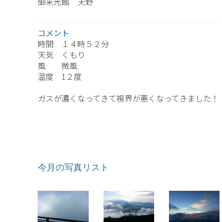
御来光館 天野
コメント
時間 １４時５２分
天気 くもり
風 微風
温度 1２度
ガスが濃くなってきて視界が悪くなってきました！
今月の写真リスト