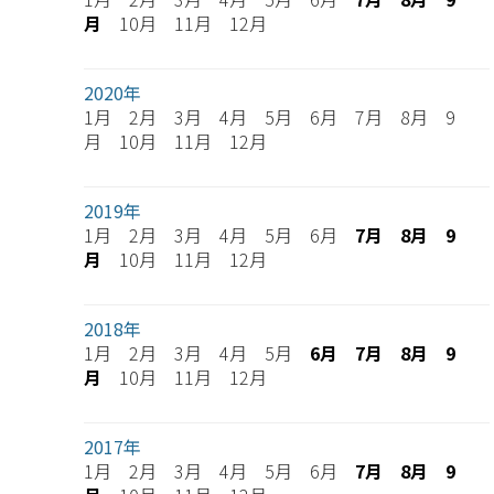
月
10月 11月 12月
2020年
1月 2月 3月 4月 5月 6月 7月 8月 9
月 10月 11月 12月
2019年
1月 2月 3月 4月 5月 6月
7月
8月
9
月
10月 11月 12月
2018年
1月 2月 3月 4月 5月
6月
7月
8月
9
月
10月 11月 12月
2017年
1月 2月 3月 4月 5月 6月
7月
8月
9