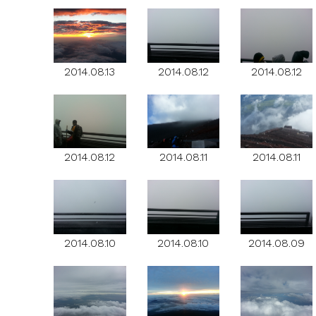
2014.08.13
2014.08.12
2014.08.12
2014.08.12
2014.08.11
2014.08.11
2014.08.10
2014.08.10
2014.08.09