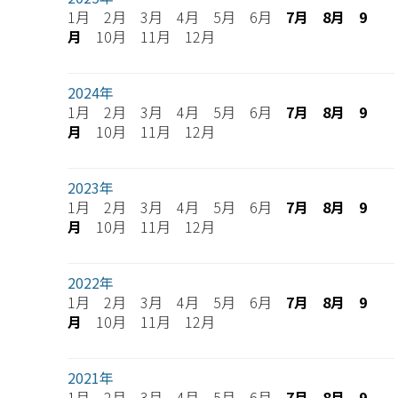
1月 2月 3月 4月 5月 6月
7月
8月
9
月
10月 11月 12月
2024年
1月 2月 3月 4月 5月 6月
7月
8月
9
月
10月 11月 12月
2023年
1月 2月 3月 4月 5月 6月
7月
8月
9
月
10月 11月 12月
2022年
1月 2月 3月 4月 5月 6月
7月
8月
9
月
10月 11月 12月
2021年
1月 2月 3月 4月 5月 6月
7月
8月
9