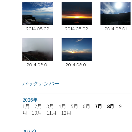
2014.08.02
2014.08.02
2014.08.01
2014.08.01
2014.08.01
バックナンバー
2026年
1月 2月 3月 4月 5月 6月
7月
8月
9
月 10月 11月 12月
2025年