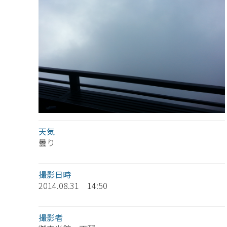
天気
曇り
撮影日時
2014.08.31 14:50
撮影者