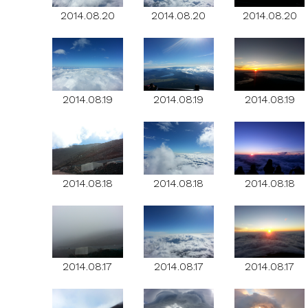
2014.08.20
2014.08.20
2014.08.20
2014.08.19
2014.08.19
2014.08.19
2014.08.18
2014.08.18
2014.08.18
2014.08.17
2014.08.17
2014.08.17