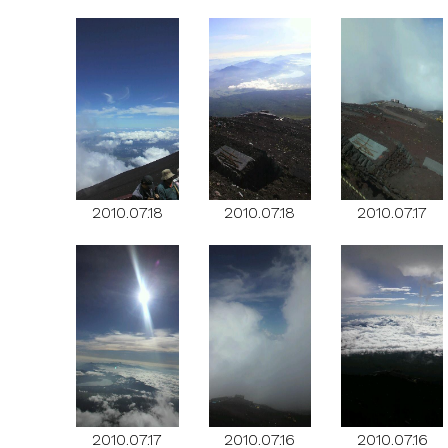
2010.07.18
2010.07.18
2010.07.17
2010.07.17
2010.07.16
2010.07.16