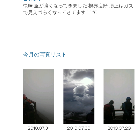
快晴 風が強くなってきました 視界良好 頂上はガス
で見えづらくなってきてます 11℃
今月の写真リスト
2010.07.31
2010.07.30
2010.07.29