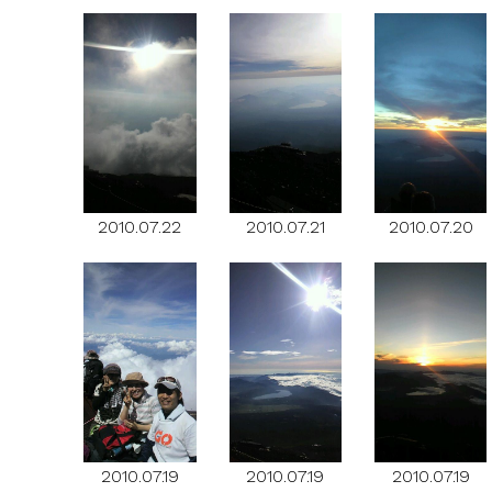
2010.07.22
2010.07.21
2010.07.20
2010.07.19
2010.07.19
2010.07.19