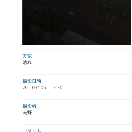
天気
晴れ
撮影日時
2010.07.06 13:30
撮影者
天野
コメント