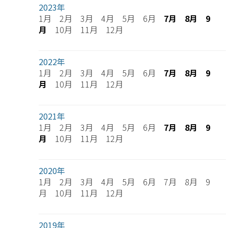
2023年
1月 2月 3月 4月 5月 6月
7月
8月
9
月
10月 11月 12月
2022年
1月 2月 3月 4月 5月 6月
7月
8月
9
月
10月 11月 12月
2021年
1月 2月 3月 4月 5月 6月
7月
8月
9
月
10月 11月 12月
2020年
1月 2月 3月 4月 5月 6月 7月 8月 9
月 10月 11月 12月
2019年