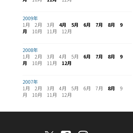
2009年
1月 2月 3月
4月
5月
6月
7月
8月
9
月
10月 11月 12月
2008年
1月 2月 3月 4月 5月
6月
7月
8月
9
月
10月 11月
12月
2007年
1月 2月 3月 4月 5月 6月 7月
8月
9
月 10月 11月 12月