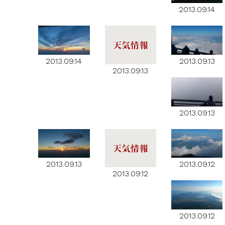
2013.09.14
2013.09.14
2013.09.13
2013.09.13
2013.09.13
2013.09.13
2013.09.12
2013.09.12
2013.09.12