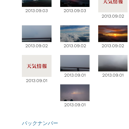
2013.09.03
2013.09.03
2013.09.02
2013.09.02
2013.09.02
2013.09.02
2013.09.01
2013.09.01
2013.09.01
2013.09.01
バックナンバー