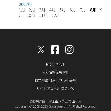
2007年
1月 2月 3月 4月 5月 6月 7月
8月
9
月 10月 11月 12月
お問い合わせ
個人情報保護方針
特定商取引法に基づく表記
サイトのご利用について
©御来光館 富士山八合五勺 山小屋
copyright © 2008-2023 Goraikoukan. All Rightd Reserved.