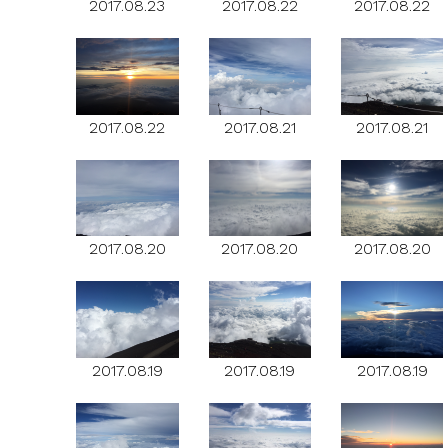
2017.08.23
2017.08.22
2017.08.22
2017.08.22
2017.08.21
2017.08.21
2017.08.20
2017.08.20
2017.08.20
2017.08.19
2017.08.19
2017.08.19