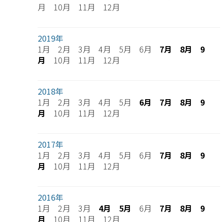
月 10月 11月 12月
2019年
1月 2月 3月 4月 5月 6月
7月
8月
9
月
10月 11月 12月
2018年
1月 2月 3月 4月 5月
6月
7月
8月
9
月
10月 11月 12月
2017年
1月 2月 3月 4月 5月 6月
7月
8月
9
月
10月 11月 12月
2016年
1月 2月 3月
4月
5月
6月
7月
8月
9
月
10月 11月 12月