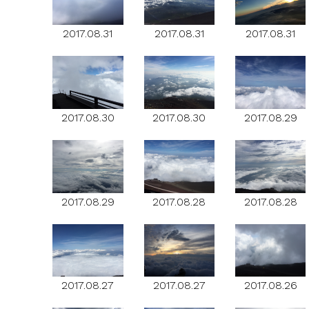
2017.08.31
2017.08.31
2017.08.31
2017.08.30
2017.08.30
2017.08.29
2017.08.29
2017.08.28
2017.08.28
2017.08.27
2017.08.27
2017.08.26