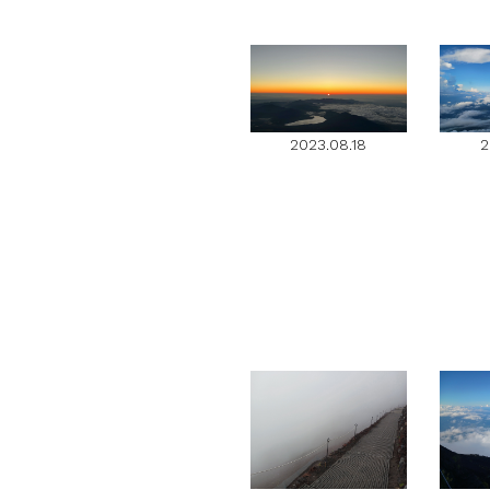
2023.08.18
2