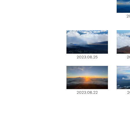
2
2023.08.25
2
2023.08.22
2