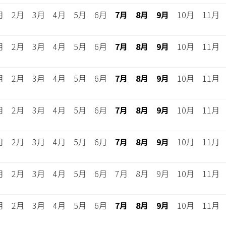
月 2月 3月 4月 5月 6月
7月
8月
9月
10月 11月 
月 2月 3月 4月 5月 6月
7月
8月
9月
10月 11月 
月 2月 3月 4月 5月 6月
7月
8月
9月
10月 11月 
月 2月 3月 4月 5月 6月
7月
8月
9月
10月 11月 
月 2月 3月 4月 5月 6月
7月
8月
9月
10月 11月 
月 2月 3月 4月 5月 6月 7月 8月 9月 10月 11月 
月 2月 3月 4月 5月 6月
7月
8月
9月
10月 11月 