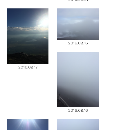
2016.08.16
2016.08.17
2016.08.16