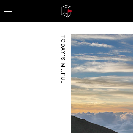
TODAY'S Mt.FUJI