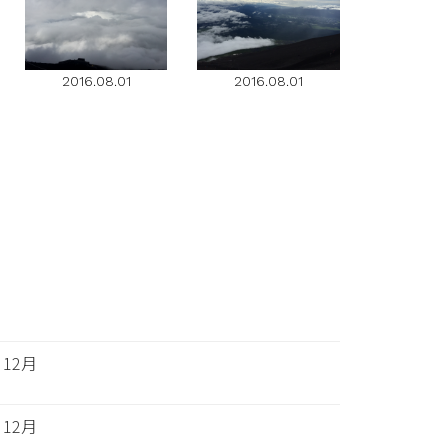
2016.08.01
2016.08.01
12月
12月