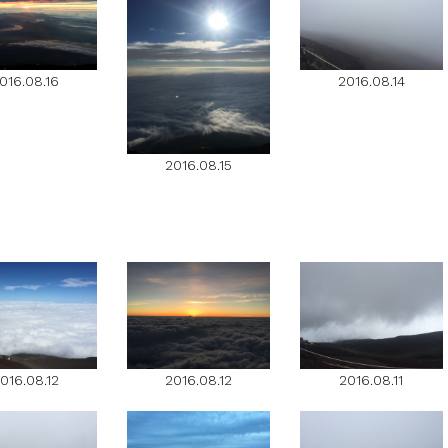
016.08.16
2016.08.14
2016.08.15
016.08.12
2016.08.12
2016.08.11