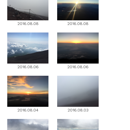
2016.08.08
2016.08.08
2016.08.06
2016.08.06
2016.08.04
2016.08.03