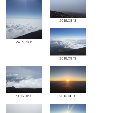
2016.08.13
2016.08.14
2016.08.13
2016.08.11
2016.08.10