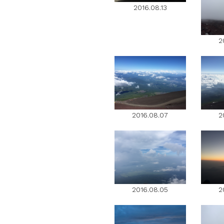
2016.08.13
2
2016.08.07
2
2016.08.05
2