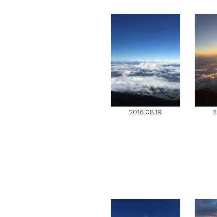
2016.08.19
2