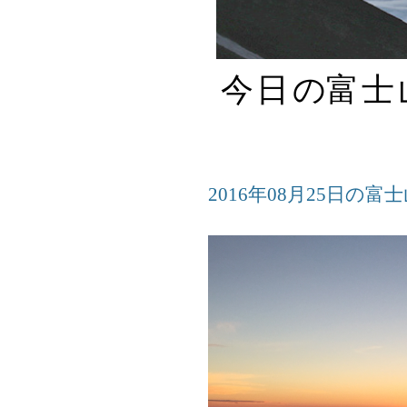
今日
の
富士
2016年08月25日の富