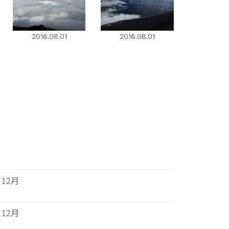
2016.08.01
2016.08.01
12月
12月