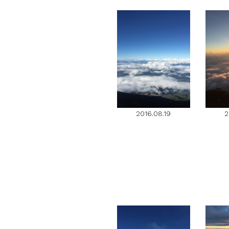
2016.08.19
2