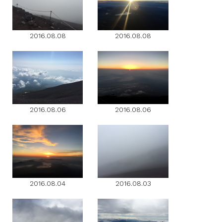
2016.08.08
2016.08.08
2016.08.06
2016.08.06
2016.08.04
2016.08.03