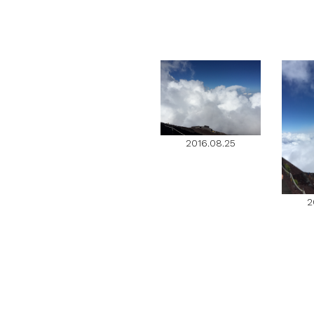
2016.08.25
2