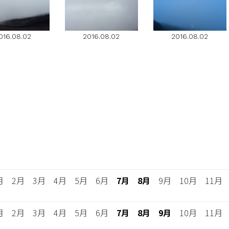
016.08.02
2016.08.02
2016.08.02
月 2月 3月 4月 5月 6月
7月
8月
9月 10月 11月 
月 2月 3月 4月 5月 6月
7月
8月
9月
10月 11月 