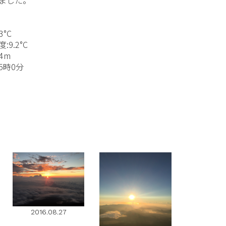
3°C
:9.2°C
.4m
5時0分
2016.08.27