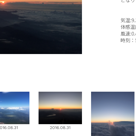
気温:9.
体感温度
風速:0
時刻：
016.08.31
2016.08.31