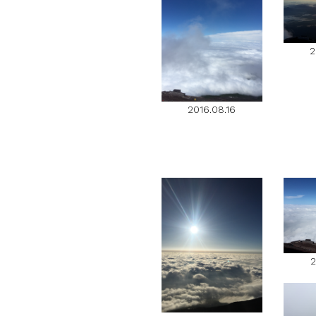
2
2016.08.16
2