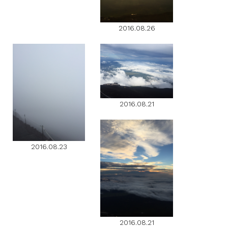
2016.08.26
2016.08.21
2016.08.23
2016.08.21