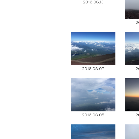
2016.08.13
2
2016.08.07
2
2016.08.05
2