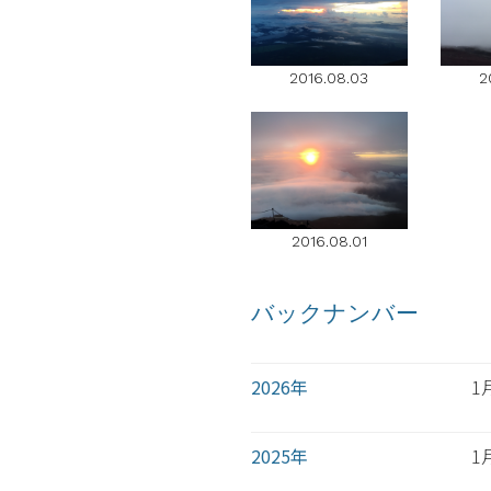
2016.08.03
2
2016.08.01
バックナンバー
2026年
1
2025年
1