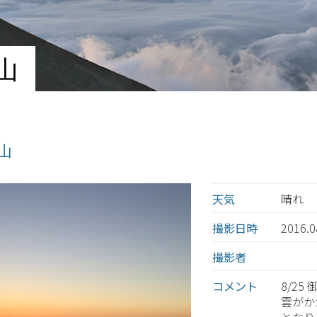
山
士山
天気
晴れ
撮影日時
2016.
撮影者
コメント
8/25
雲がか
となり