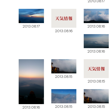
2013.08.17
2013.08.17
2013.08.16
2013.08.16
2013.08.16
2013.08.15
2013.08.15
2013.08.15
2013.08.15
2013.08.16