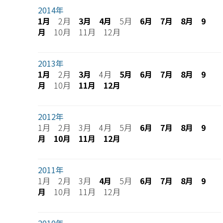
2014年
1月
2月
3月
4月
5月
6月
7月
8月
9
月
10月 11月 12月
2013年
1月
2月
3月
4月
5月
6月
7月
8月
9
月
10月
11月
12月
2012年
1月 2月 3月 4月 5月
6月
7月
8月
9
月
10月
11月
12月
2011年
1月 2月 3月
4月
5月
6月
7月
8月
9
月
10月 11月 12月
2010年