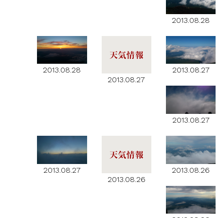
2013.08.28
2013.08.28
2013.08.27
2013.08.27
2013.08.27
2013.08.27
2013.08.26
2013.08.26