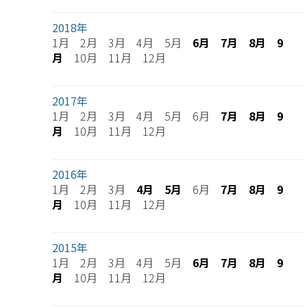
2018年
1月 2月 3月 4月 5月
6月
7月
8月
9
月
10月 11月 12月
2017年
1月 2月 3月 4月 5月 6月
7月
8月
9
月
10月 11月 12月
2016年
1月 2月 3月
4月
5月
6月
7月
8月
9
月
10月 11月 12月
2015年
1月 2月 3月 4月 5月
6月
7月
8月
9
月
10月 11月 12月