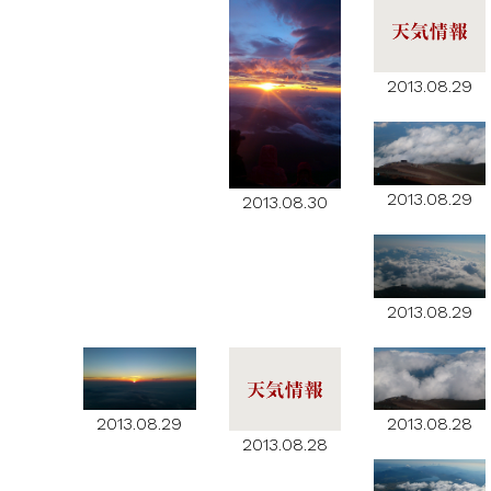
2013.08.29
2013.08.29
2013.08.30
2013.08.29
2013.08.29
2013.08.28
2013.08.28