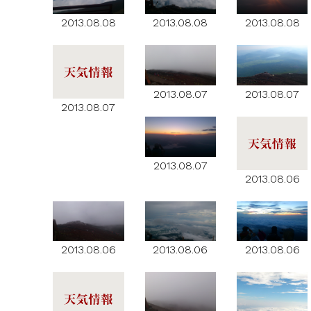
2013.08.08
2013.08.08
2013.08.08
2013.08.07
2013.08.07
2013.08.07
2013.08.07
2013.08.06
2013.08.06
2013.08.06
2013.08.06