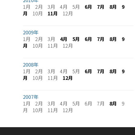
1月 2月 3月 4月 5月
6月
7月
8月
9
月
10月
11月
12月
2009年
1月 2月 3月
4月
5月
6月
7月
8月
9
月
10月 11月 12月
2008年
1月 2月 3月 4月 5月
6月
7月
8月
9
月
10月 11月
12月
2007年
1月 2月 3月 4月 5月 6月 7月
8月
9
月 10月 11月 12月