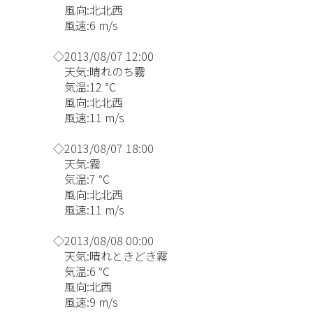
風向:北北西
風速:6 m/s
◇2013/08/07 12:00
天気:晴れのち霧
気温:12 ℃
風向:北北西
風速:11 m/s
◇2013/08/07 18:00
天気:霧
気温:7 ℃
風向:北北西
風速:11 m/s
◇2013/08/08 00:00
天気:晴れときどき霧
気温:6 ℃
風向:北西
風速:9 m/s