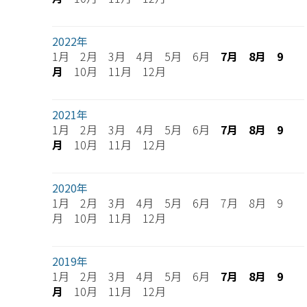
2022年
1月 2月 3月 4月 5月 6月
7月
8月
9
月
10月 11月 12月
2021年
1月 2月 3月 4月 5月 6月
7月
8月
9
月
10月 11月 12月
2020年
1月 2月 3月 4月 5月 6月 7月 8月 9
月 10月 11月 12月
2019年
1月 2月 3月 4月 5月 6月
7月
8月
9
月
10月 11月 12月