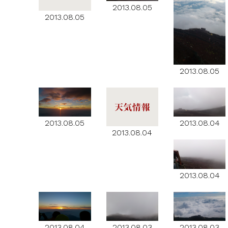
2013.08.05
2013.08.05
2013.08.05
2013.08.05
2013.08.04
2013.08.04
2013.08.04
2013.08.04
2013.08.03
2013.08.03