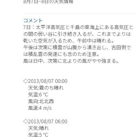
8月7日−8日の天気情報
コメント
7日：太平洋高気圧と千島の東海上にある高気圧と
の間の弱い谷に引き続き入るが、これまでよりは
乾いた空気が入るため、午前中は晴れる。
午後は次第に積雲が山腹から湧き出し、吉田側で
は積乱雲の発達にも念のため注意。
風は日中、次第に北よりの風がやや強まる。
◇2013/08/07 00:00
天気:霧のち晴れ
気温:6 ℃
風向:北北西
風速:4 m/s
◇2013/08/07 06:00
天気:晴れ
気温:5 ℃