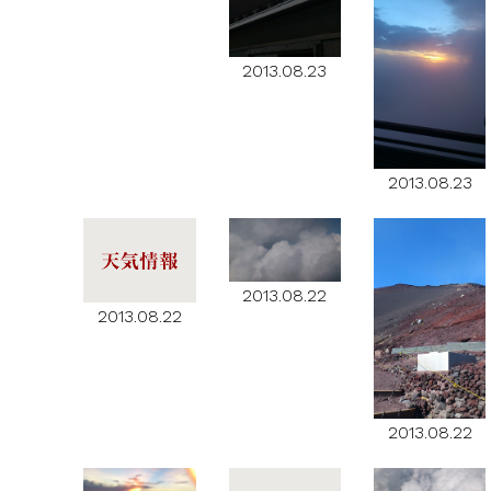
2013.08.23
2013.08.23
2013.08.22
2013.08.22
2013.08.22