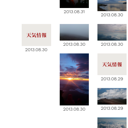
2013.08.31
2013.08.30
2013.08.30
2013.08.30
2013.08.30
2013.08.29
2013.08.29
2013.08.30