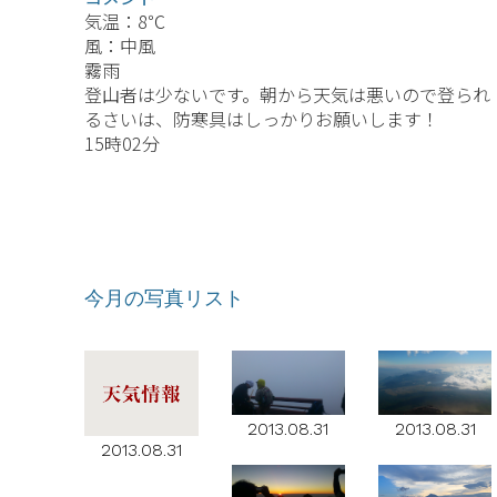
気温：8℃
風：中風
霧雨
登山者は少ないです。朝から天気は悪いので登られ
るさいは、防寒具はしっかりお願いします！
15時02分
今月の写真リスト
2013.08.31
2013.08.31
2013.08.31