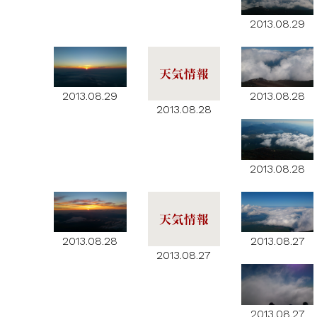
2013.08.29
2013.08.29
2013.08.28
2013.08.28
2013.08.28
2013.08.28
2013.08.27
2013.08.27
2013.08.27