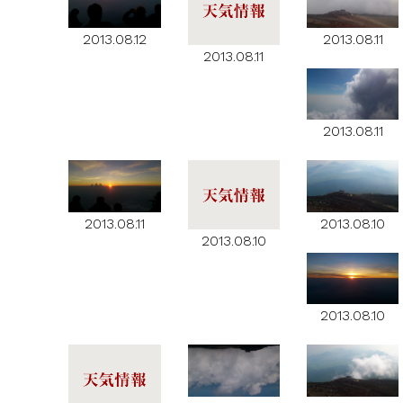
2013.08.12
2013.08.11
2013.08.11
2013.08.11
2013.08.11
2013.08.10
2013.08.10
2013.08.10