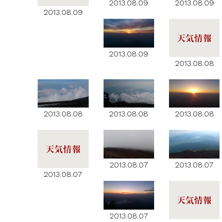
2013.08.09
2013.08.09
2013.08.09
2013.08.09
2013.08.08
2013.08.08
2013.08.08
2013.08.08
2013.08.07
2013.08.07
2013.08.07
2013.08.07