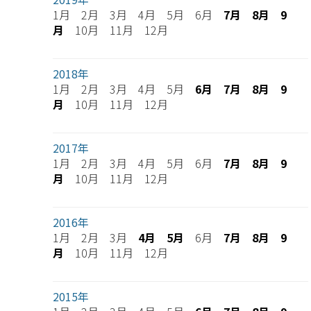
1月 2月 3月 4月 5月 6月
7月
8月
9
月
10月 11月 12月
2018年
1月 2月 3月 4月 5月
6月
7月
8月
9
月
10月 11月 12月
2017年
1月 2月 3月 4月 5月 6月
7月
8月
9
月
10月 11月 12月
2016年
1月 2月 3月
4月
5月
6月
7月
8月
9
月
10月 11月 12月
2015年