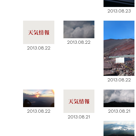
2013.08.23
2013.08.22
2013.08.22
2013.08.22
2013.08.22
2013.08.21
2013.08.21