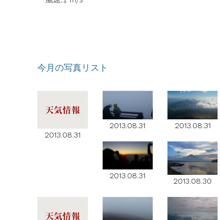
今月の写真リスト
2013.08.31
2013.08.31
2013.08.31
2013.08.31
2013.08.30