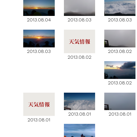
2013.08.04
2013.08.03
2013.08.03
2013.08.03
2013.08.02
2013.08.02
2013.08.02
2013.08.01
2013.08.01
2013.08.01