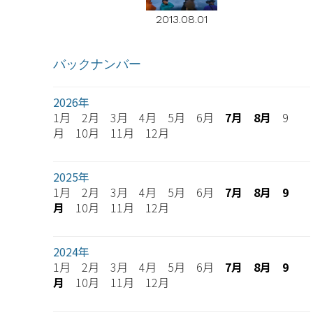
2013.08.01
バックナンバー
2026年
1月 2月 3月 4月 5月 6月
7月
8月
9
月 10月 11月 12月
2025年
1月 2月 3月 4月 5月 6月
7月
8月
9
月
10月 11月 12月
2024年
1月 2月 3月 4月 5月 6月
7月
8月
9
月
10月 11月 12月