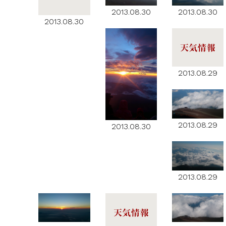
2013.08.30
2013.08.30
2013.08.30
2013.08.29
2013.08.29
2013.08.30
2013.08.29