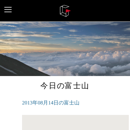
今日
の
富士山
2013年08月14日の富士山