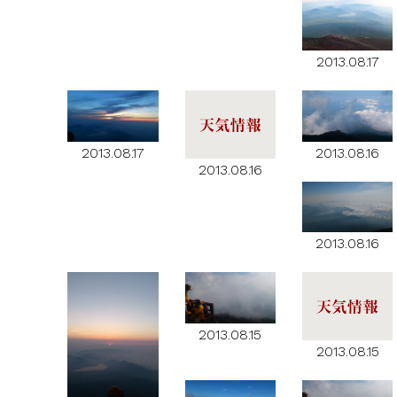
2013.08.17
2013.08.17
2013.08.16
2013.08.16
2013.08.16
2013.08.15
2013.08.15