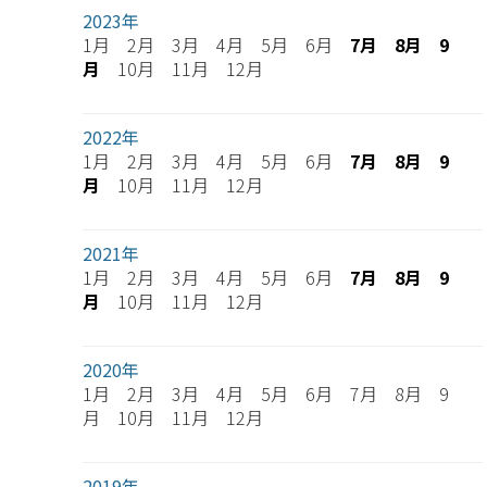
2023年
1月 2月 3月 4月 5月 6月
7月
8月
9
月
10月 11月 12月
2022年
1月 2月 3月 4月 5月 6月
7月
8月
9
月
10月 11月 12月
2021年
1月 2月 3月 4月 5月 6月
7月
8月
9
月
10月 11月 12月
2020年
1月 2月 3月 4月 5月 6月 7月 8月 9
月 10月 11月 12月
2019年