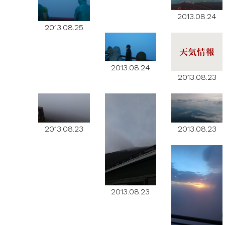
2013.08.24
2013.08.25
2013.08.24
2013.08.23
2013.08.23
2013.08.23
2013.08.23