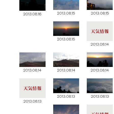
2013.08.15
2013.08.15
2013.08.16
2013.08.15
2013.08.14
2013.08.14
2013.08.14
2013.08.14
2013.08.13
2013.08.13
2013.08.13