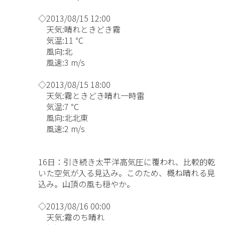
◇2013/08/15 12:00
天気:晴れときどき霧
気温:11 ℃
風向:北
風速:3 m/s
◇2013/08/15 18:00
天気:霧ときどき晴れ一時雷
気温:7 ℃
風向:北北東
風速:2 m/s
16日：引き続き太平洋高気圧に覆われ、比較的乾
いた空気が入る見込み。このため、概ね晴れる見
込み。山頂の風も穏やか。
◇2013/08/16 00:00
天気:霧のち晴れ