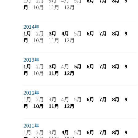
1月 2月 3月 4月 5月
6月
7月
8月
9
月
10月 11月 12月
2014年
1月
2月
3月
4月
5月
6月
7月
8月
9
月
10月 11月 12月
2013年
1月
2月
3月
4月
5月
6月
7月
8月
9
月
10月
11月
12月
2012年
1月 2月 3月 4月 5月
6月
7月
8月
9
月
10月
11月
12月
2011年
1月 2月 3月
4月
5月
6月
7月
8月
9