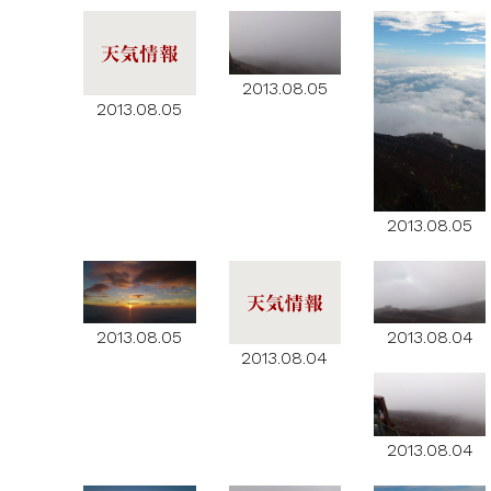
2013.08.05
2013.08.05
2013.08.05
2013.08.05
2013.08.04
2013.08.04
2013.08.04