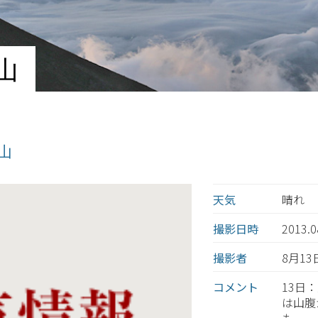
山
士山
天気
晴れ
撮影日時
2013.
撮影者
8月1
コメント
13日
は山腹
も。