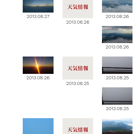
2013.08.27
2013.08.26
2013.08.26
2013.08.26
2013.08.26
2013.08.25
2013.08.25
2013.08.25