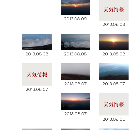
2013.08.09
2013.08.08
2013.08.08
2013.08.08
2013.08.08
2013.08.07
2013.08.07
2013.08.07
2013.08.07
2013.08.06