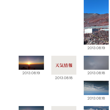
2013.08.19
2013.08.19
2013.08.18
2013.08.18
2013.08.18