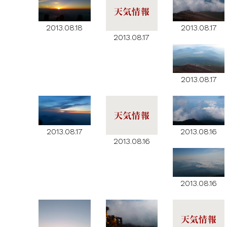
2013.08.18
2013.08.17
2013.08.17
2013.08.17
2013.08.17
2013.08.16
2013.08.16
2013.08.16