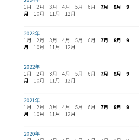
1月 2月 3月 4月 5月 6月
7月
8月
9
月
10月 11月 12月
2023年
1月 2月 3月 4月 5月 6月
7月
8月
9
月
10月 11月 12月
2022年
1月 2月 3月 4月 5月 6月
7月
8月
9
月
10月 11月 12月
2021年
1月 2月 3月 4月 5月 6月
7月
8月
9
月
10月 11月 12月
2020年