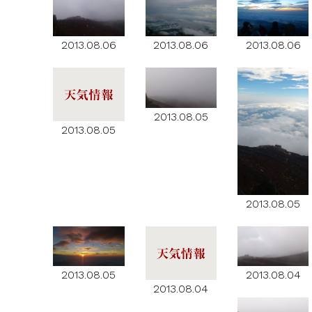
2013.08.06
2013.08.06
2013.08.06
2013.08.05
2013.08.05
2013.08.05
2013.08.05
2013.08.04
2013.08.04