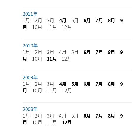
2011年
1月 2月 3月
4月
5月
6月
7月
8月
9
月
10月 11月 12月
2010年
1月 2月 3月 4月 5月
6月
7月
8月
9
月
10月
11月
12月
2009年
1月 2月 3月
4月
5月
6月
7月
8月
9
月
10月 11月 12月
2008年
1月 2月 3月 4月 5月
6月
7月
8月
9
月
10月 11月
12月