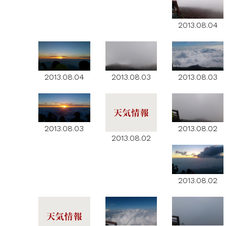
2013.08.04
2013.08.04
2013.08.03
2013.08.03
2013.08.03
2013.08.02
2013.08.02
2013.08.02