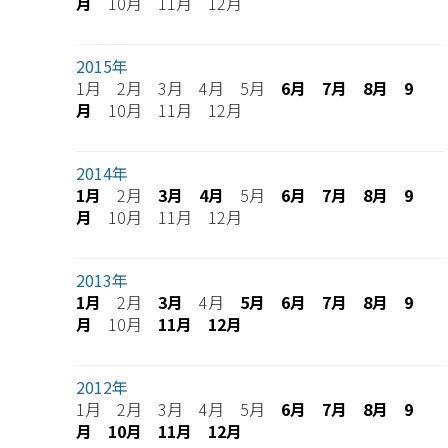
月
10月 11月 12月
2015年
1月 2月 3月 4月 5月
6月
7月
8月
9
月
10月 11月 12月
2014年
1月
2月
3月
4月
5月
6月
7月
8月
9
月
10月 11月 12月
2013年
1月
2月
3月
4月
5月
6月
7月
8月
9
月
10月
11月
12月
2012年
1月 2月 3月 4月 5月
6月
7月
8月
9
月
10月
11月
12月