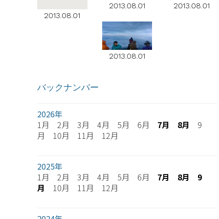
2013.08.01
2013.08.01
2013.08.01
2013.08.01
バックナンバー
2026年
1月 2月 3月 4月 5月 6月
7月
8月
9
月 10月 11月 12月
2025年
1月 2月 3月 4月 5月 6月
7月
8月
9
月
10月 11月 12月
2024年