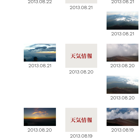
2013.08.22
2013.08.21
2013.08.21
2013.08.21
2013.08.21
2013.08.20
2013.08.20
2013.08.20
2013.08.20
2013.08.19
2013.08.19